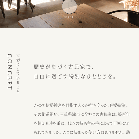
インスピレーション
ブログ
ウェディング
ニュース
カフェ
アクセス
CONCEPT
大切にしていること
歴史が息づく古民家で、
ウェディング予約
カフェ予約
自由に過ごす特別なひとときを。
059-229-5200
080-2014-6824
カフェ
ウェディング
かつて伊勢神宮を目指す人々が行き交った、伊勢街道。
その街道沿い、三重県津市に佇むこの古民家は、築百年
〒514-0811
を超える時を重ね、 代々の持ち主の手によって丁寧に守
三重県津市阿漕町津興2448
られてきました。 ここに決まった使い方はありません。 訪