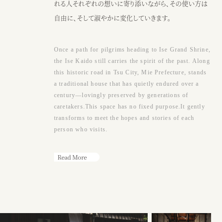
●アクセス
れる人それぞれの想いに寄り添いながら、その使い方は
JR阿漕駅から徒歩15分、三交バスエンマ堂前から徒歩3分、津駅から車
自由に、そして淑やかに変化していきます。
10分
Google map
Once a path for pilgrims heading to Ise Grand Shrine,
●営業時間
the Ise Kaido still carries the spirit of the past. Along
（カフェ）月〜土・祝日 ： 9：00〜17：00
this historic road in Tsu City, Mie Prefecture, stands
※日曜または17時以降、ウェディング貸切
a traditional house that has quietly endured over a
century—lovingly preserved by generations of
caretakers.This space has no fixed purpose.It gently
カフェ
ウェディング
transforms to meet the hopes and stories of each
person who visits.
Read More