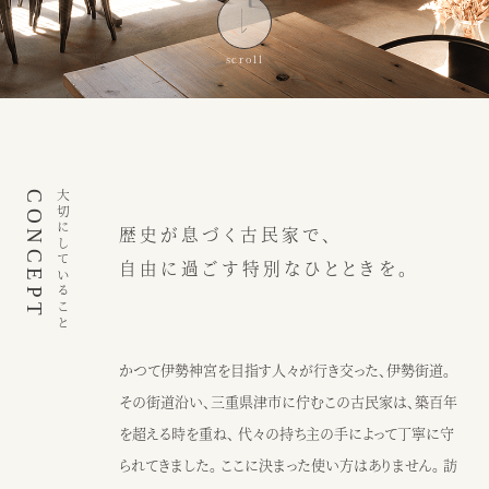
インスピレーション
ブログ
ウェディング
ニュース
カフェ
アクセス
CONCEPT
大切にしていること
歴史が息づく古民家で、
ウェディング予約
カフェ予約
自由に過ごす特別なひとときを。
059-229-5200
080-2014-6824
カフェ
ウェディング
かつて伊勢神宮を目指す人々が行き交った、伊勢街道。
その街道沿い、三重県津市に佇むこの古民家は、築百年
〒514-0811
を超える時を重ね、 代々の持ち主の手によって丁寧に守
三重県津市阿漕町津興2448
られてきました。 ここに決まった使い方はありません。 訪