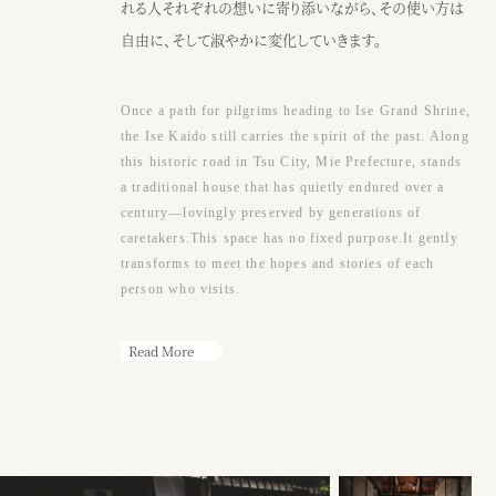
●アクセス
れる人それぞれの想いに寄り添いながら、その使い方は
JR阿漕駅から徒歩15分、三交バスエンマ堂前から徒歩3分、津駅から車
自由に、そして淑やかに変化していきます。
10分
Google map
Once a path for pilgrims heading to Ise Grand Shrine,
●営業時間
the Ise Kaido still carries the spirit of the past. Along
（カフェ）月〜土・祝日 ： 9：00〜17：00
this historic road in Tsu City, Mie Prefecture, stands
※日曜または17時以降、ウェディング貸切
a traditional house that has quietly endured over a
century—lovingly preserved by generations of
caretakers.This space has no fixed purpose.It gently
カフェ
ウェディング
transforms to meet the hopes and stories of each
person who visits.
Read More