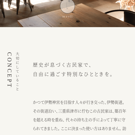
インスピレーション
ブログ
ウェディング
ニュース
カフェ
アクセス
CONCEPT
大切にしていること
歴史が息づく古民家で、
ウェディング予約
カフェ予約
自由に過ごす特別なひとときを。
059-229-5200
080-2014-6824
カフェ
ウェディング
かつて伊勢神宮を目指す人々が行き交った、伊勢街道。
その街道沿い、三重県津市に佇むこの古民家は、築百年
〒514-0811
を超える時を重ね、 代々の持ち主の手によって丁寧に守
三重県津市阿漕町津興2448
られてきました。 ここに決まった使い方はありません。 訪