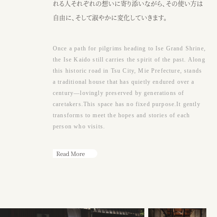
●アクセス
れる人それぞれの想いに寄り添いながら、その使い方は
JR阿漕駅から徒歩15分、三交バスエンマ堂前から徒歩3分、津駅から車
自由に、そして淑やかに変化していきます。
10分
Google map
Once a path for pilgrims heading to Ise Grand Shrine,
●営業時間
the Ise Kaido still carries the spirit of the past. Along
（カフェ）月〜土・祝日 ： 9：00〜17：00
this historic road in Tsu City, Mie Prefecture, stands
※日曜または17時以降、ウェディング貸切
a traditional house that has quietly endured over a
century—lovingly preserved by generations of
caretakers.This space has no fixed purpose.It gently
カフェ
ウェディング
transforms to meet the hopes and stories of each
person who visits.
Read More