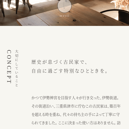
インスピレーション
ブログ
ウェディング
ニュース
カフェ
アクセス
CONCEPT
大切にしていること
歴史が息づく古民家で、
ウェディング予約
カフェ予約
自由に過ごす特別なひとときを。
059-229-5200
080-2014-6824
カフェ
ウェディング
かつて伊勢神宮を目指す人々が行き交った、伊勢街道。
その街道沿い、三重県津市に佇むこの古民家は、築百年
〒514-0811
を超える時を重ね、 代々の持ち主の手によって丁寧に守
三重県津市阿漕町津興2448
られてきました。 ここに決まった使い方はありません。 訪