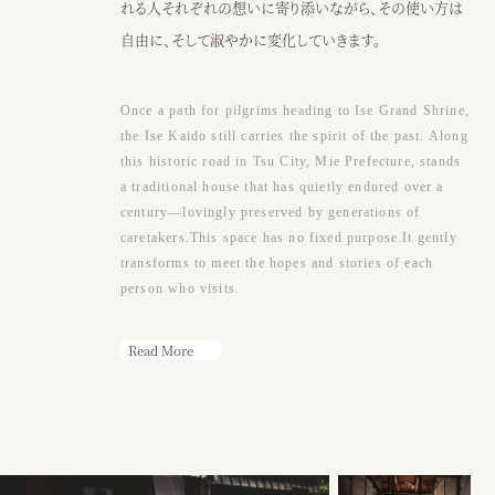
●アクセス
れる人それぞれの想いに寄り添いながら、その使い方は
JR阿漕駅から徒歩15分、三交バスエンマ堂前から徒歩3分、津駅から車
自由に、そして淑やかに変化していきます。
10分
Google map
Once a path for pilgrims heading to Ise Grand Shrine,
●営業時間
the Ise Kaido still carries the spirit of the past. Along
（カフェ）月〜土・祝日 ： 9：00〜17：00
this historic road in Tsu City, Mie Prefecture, stands
※日曜または17時以降、ウェディング貸切
a traditional house that has quietly endured over a
century—lovingly preserved by generations of
caretakers.This space has no fixed purpose.It gently
カフェ
ウェディング
transforms to meet the hopes and stories of each
person who visits.
Read More