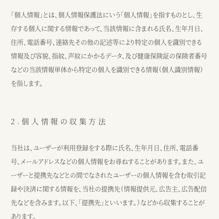
インスピレーション
ブログ
「個人情報」とは、個人情報保護法にいう「個人情報」を指すものとし、生
存する個人に関する情報であって、当該情報に含まれる氏名、生年月日、
ウェディング
ニュース
住所、電話番号、連絡先その他の記述等により特定の個人を識別できる
カフェ
アクセス
情報及び容貌、指紋、声紋にかかるデータ、及び健康保険証の保険者番号
などの当該情報単体から特定の個人を識別できる情報（個人識別情報）
を指します。
ウェディング予約
カフェ予約
2.個人情報の収集方法
059-229-5200
080-2014-6824
当社は、ユーザーが利用登録をする際に氏名、生年月日、住所、電話番
号、メールアドレスなどの個人情報をお尋ねすることがあります。また、ユ
カフェ
ウェディング
ーザーと提携先などとの間でなされたユーザーの個人情報を含む取引記
録や決済に関する情報を、当社の提携先（情報提供元、広告主、広告配信
〒514-0811
先などを含みます。以下、｢提携先｣といいます。）などから収集することが
三重県津市阿漕町津興2448
あります。