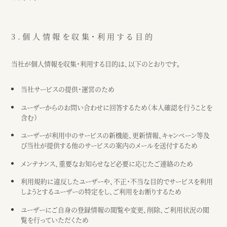
●アクセス
JR阿漕駅から徒歩15分、三交バスエンマ堂前から徒歩3分、津駅から車
10分
3.個人情報を収集・利用する目的
Google map
●営業時間
当社が個人情報を収集・利用する目的は、以下のとおりです。
（カフェ）月〜土・祝日 ： 9：00〜17：00
※日曜または17時以降、ウェディング貸切
当社サービスの提供・運営のため
ユーザーからのお問い合わせに回答するため（本人確認を行うことを
カフェ
ウェディング
含む）
ユーザーが利用中のサービスの新機能、更新情報、キャンペーン等及
び当社が提供する他のサービスの案内のメールを送付するため
メンテナンス、重要なお知らせなど必要に応じたご連絡のため
利用規約に違反したユーザーや、不正・不当な目的でサービスを利用
しようとするユーザーの特定をし、ご利用をお断りするため
ユーザーにご自身の登録情報の閲覧や変更、削除、ご利用状況の閲
覧を行っていただくため