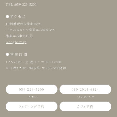
TEL :059-229-5200
●アクセス
JR阿漕駅から徒歩15分、
三交バスエンマ堂前から徒歩3分、
津駅から車で10分
Google map
●営業時間
（カフェ）月〜土・祝日 ： 9：00〜17：00
※日曜または17時以降、ウェディング貸切
059-229-5200
080-2014-6824
カフェ
ウェディング
ウェディング予約
カフェ予約