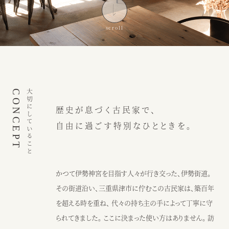
インスピレーション
ブログ
ウェディング
ニュース
カフェ
アクセス
CONCEPT
大切にしていること
歴史が息づく古民家で、
ウェディング予約
カフェ予約
自由に過ごす特別なひとときを。
059-229-5200
080-2014-6824
カフェ
ウェディング
かつて伊勢神宮を目指す人々が行き交った、伊勢街道。
その街道沿い、三重県津市に佇むこの古民家は、築百年
〒514-0811
を超える時を重ね、 代々の持ち主の手によって丁寧に守
三重県津市阿漕町津興2448
られてきました。 ここに決まった使い方はありません。 訪