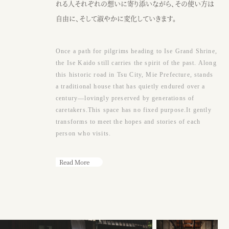
●アクセス
れる人それぞれの想いに寄り添いながら、その使い方は
JR阿漕駅から徒歩15分、三交バスエンマ堂前から徒歩3分、津駅から車
自由に、そして淑やかに変化していきます。
10分
Google map
Once a path for pilgrims heading to Ise Grand Shrine,
●営業時間
the Ise Kaido still carries the spirit of the past. Along
（カフェ）月〜土・祝日 ： 9：00〜17：00
this historic road in Tsu City, Mie Prefecture, stands
※日曜または17時以降、ウェディング貸切
a traditional house that has quietly endured over a
century—lovingly preserved by generations of
caretakers.This space has no fixed purpose.It gently
カフェ
ウェディング
transforms to meet the hopes and stories of each
person who visits.
Read More