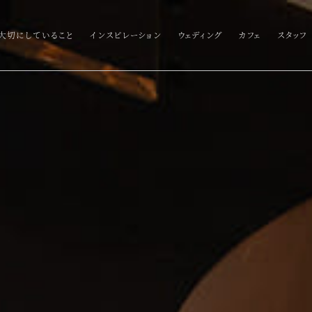
大切にしていること
インスピレーション
ウェディング
カフェ
スタッフ