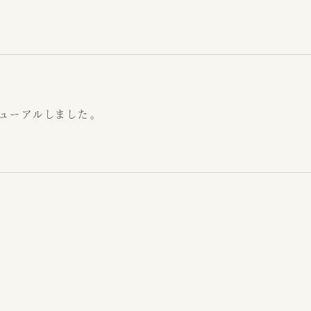
059-229-520
カフェ
〒514-0811
ューアルしました。
三重県津市阿漕町津興2448
●アクセス
JR阿漕駅から徒歩15分、三
Google map
●営業時間
（カフェ）月〜土・祝日 ： 9：00〜
※日曜または17時以降、ウェ