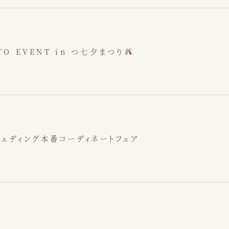
インスピレーション
OTO EVENT in つ七夕まつり
ウェディング
カフェ
ウェディング本番コーディネートフェア
ウェディング予