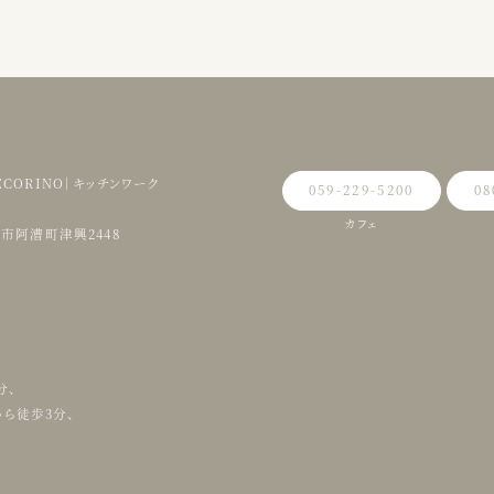
PECORINO｜キッチンワーク
059-229-5200
08
カフェ
県津市阿漕町津興2448
分、
ら徒歩3分、