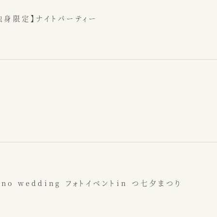
独身限定】ナイトパーティー
トップページ
ino wedding フォトイベントin つ七夕まつり
大切にしていること