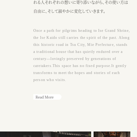
●アクセス
れる人それぞれの想いに寄り添いながら、その使い方は
JR阿漕駅から徒歩15分、三交バスエンマ堂前から徒歩3分、津駅から車
自由に、そして淑やかに変化していきます。
10分
Google map
Once a path for pilgrims heading to Ise Grand Shrine,
●営業時間
the Ise Kaido still carries the spirit of the past. Along
（カフェ）月〜土・祝日 ： 9：00〜17：00
this historic road in Tsu City, Mie Prefecture, stands
※日曜または17時以降、ウェディング貸切
a traditional house that has quietly endured over a
century—lovingly preserved by generations of
caretakers.This space has no fixed purpose.It gently
カフェ
ウェディング
transforms to meet the hopes and stories of each
person who visits.
Read More