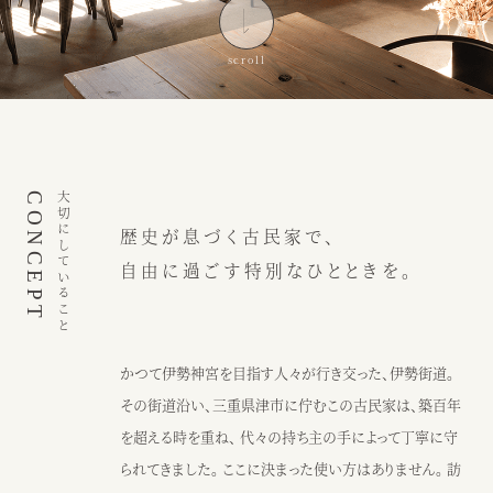
インスピレーション
ブログ
ウェディング
ニュース
カフェ
アクセス
CONCEPT
大切にしていること
歴史が息づく古民家で、
ウェディング予約
カフェ予約
自由に過ごす特別なひとときを。
059-229-5200
080-2014-6824
カフェ
ウェディング
かつて伊勢神宮を目指す人々が行き交った、伊勢街道。
その街道沿い、三重県津市に佇むこの古民家は、築百年
〒514-0811
を超える時を重ね、 代々の持ち主の手によって丁寧に守
三重県津市阿漕町津興2448
られてきました。 ここに決まった使い方はありません。 訪