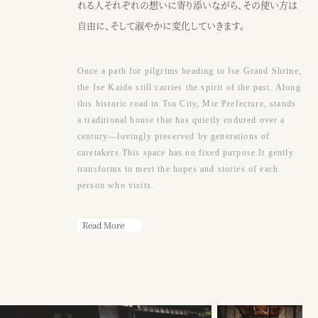
●アクセス
れる人それぞれの想いに寄り添いながら、その使い方は
JR阿漕駅から徒歩15分、三交バスエンマ堂前から徒歩3分、津駅から車
自由に、そして淑やかに変化していきます。
10分
Google map
Once a path for pilgrims heading to Ise Grand Shrine,
●営業時間
the Ise Kaido still carries the spirit of the past. Along
（カフェ）月〜土・祝日 ： 9：00〜17：00
this historic road in Tsu City, Mie Prefecture, stands
※日曜または17時以降、ウェディング貸切
a traditional house that has quietly endured over a
century—lovingly preserved by generations of
caretakers.This space has no fixed purpose.It gently
カフェ
ウェディング
transforms to meet the hopes and stories of each
person who visits.
Read More