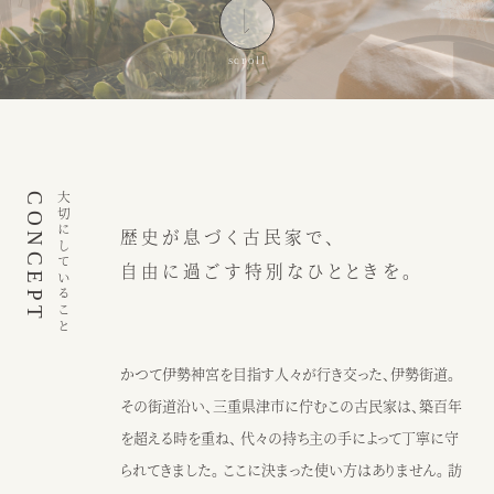
インスピレーション
ブログ
ウェディング
ニュース
カフェ
アクセス
CONCEPT
大切にしていること
歴史が息づく古民家で、
ウェディング予約
カフェ予約
自由に過ごす特別なひとときを。
059-229-5200
080-2014-6824
カフェ
ウェディング
かつて伊勢神宮を目指す人々が行き交った、伊勢街道。
その街道沿い、三重県津市に佇むこの古民家は、築百年
〒514-0811
を超える時を重ね、 代々の持ち主の手によって丁寧に守
三重県津市阿漕町津興2448
られてきました。 ここに決まった使い方はありません。 訪