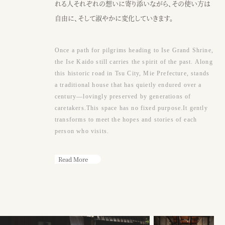
●アクセス
れる人それぞれの想いに寄り添いながら、その使い方は
JR阿漕駅から徒歩15分、三交バスエンマ堂前から徒歩3分、津駅から車
自由に、そして淑やかに変化していきます。
10分
Google map
Once a path for pilgrims heading to Ise Grand Shrine,
●営業時間
the Ise Kaido still carries the spirit of the past. Along
（カフェ）月〜土・祝日 ： 9：00〜17：00
this historic road in Tsu City, Mie Prefecture, stands
※日曜または17時以降、ウェディング貸切
a traditional house that has quietly endured over a
century—lovingly preserved by generations of
caretakers.This space has no fixed purpose.It gently
カフェ
ウェディング
transforms to meet the hopes and stories of each
person who visits.
Read More