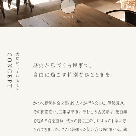
インスピレーション
ブログ
ウェディング
ニュース
カフェ
アクセス
CONCEPT
大切にしていること
歴史が息づく古民家で、
ウェディング予約
カフェ予約
自由に過ごす特別なひとときを。
059-229-5200
080-2014-6824
カフェ
ウェディング
かつて伊勢神宮を目指す人々が行き交った、伊勢街道。
その街道沿い、三重県津市に佇むこの古民家は、築百年
〒514-0811
を超える時を重ね、 代々の持ち主の手によって丁寧に守
三重県津市阿漕町津興2448
られてきました。 ここに決まった使い方はありません。 訪