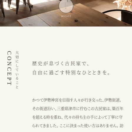
インスピレーション
ブログ
ウェディング
ニュース
カフェ
アクセス
CONCEPT
大切にしていること
歴史が息づく古民家で、
ウェディング予約
カフェ予約
自由に過ごす特別なひとときを。
059-229-5200
080-2014-6824
カフェ
ウェディング
かつて伊勢神宮を目指す人々が行き交った、伊勢街道。
その街道沿い、三重県津市に佇むこの古民家は、築百年
〒514-0811
を超える時を重ね、 代々の持ち主の手によって丁寧に守
三重県津市阿漕町津興2448
られてきました。 ここに決まった使い方はありません。 訪