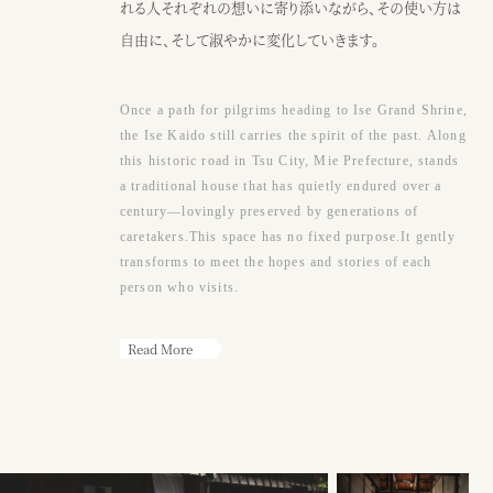
●アクセス
れる人それぞれの想いに寄り添いながら、その使い方は
JR阿漕駅から徒歩15分、三交バスエンマ堂前から徒歩3分、津駅から車
自由に、そして淑やかに変化していきます。
10分
Google map
Once a path for pilgrims heading to Ise Grand Shrine,
●営業時間
the Ise Kaido still carries the spirit of the past. Along
（カフェ）月〜土・祝日 ： 9：00〜17：00
this historic road in Tsu City, Mie Prefecture, stands
※日曜または17時以降、ウェディング貸切
a traditional house that has quietly endured over a
century—lovingly preserved by generations of
caretakers.This space has no fixed purpose.It gently
カフェ
ウェディング
transforms to meet the hopes and stories of each
person who visits.
Read More