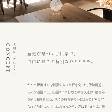
インスピレーション
ブログ
ウェディング
ニュース
カフェ
アクセス
CONCEPT
大切にしていること
歴史が息づく古民家で、
ウェディング予約
カフェ予約
自由に過ごす特別なひとときを。
059-229-5200
080-2014-6824
カフェ
ウェディング
かつて伊勢神宮を目指す人々が行き交った、伊勢街道。
その街道沿い、三重県津市に佇むこの古民家は、築百年
〒514-0811
を超える時を重ね、 代々の持ち主の手によって丁寧に守
三重県津市阿漕町津興2448
られてきました。 ここに決まった使い方はありません。 訪