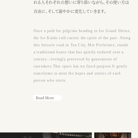
●アクセス
れる人それぞれの想いに寄り添いながら、その使い方は
JR阿漕駅から徒歩15分、三交バスエンマ堂前から徒歩3分、津駅から車
自由に、そして淑やかに変化していきます。
10分
Google map
Once a path for pilgrims heading to Ise Grand Shrine,
●営業時間
the Ise Kaido still carries the spirit of the past. Along
（カフェ）月〜土・祝日 ： 9：00〜17：00
this historic road in Tsu City, Mie Prefecture, stands
※日曜または17時以降、ウェディング貸切
a traditional house that has quietly endured over a
century—lovingly preserved by generations of
caretakers.This space has no fixed purpose.It gently
カフェ
ウェディング
transforms to meet the hopes and stories of each
person who visits.
Read More