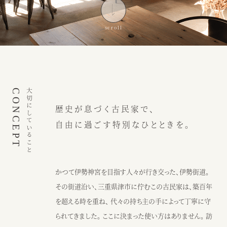
インスピレーション
ブログ
ウェディング
ニュース
カフェ
アクセス
CONCEPT
大切にしていること
歴史が息づく古民家で、
ウェディング予約
カフェ予約
自由に過ごす特別なひとときを。
059-229-5200
080-2014-6824
カフェ
ウェディング
かつて伊勢神宮を目指す人々が行き交った、伊勢街道。
その街道沿い、三重県津市に佇むこの古民家は、築百年
〒514-0811
を超える時を重ね、 代々の持ち主の手によって丁寧に守
三重県津市阿漕町津興2448
られてきました。 ここに決まった使い方はありません。 訪