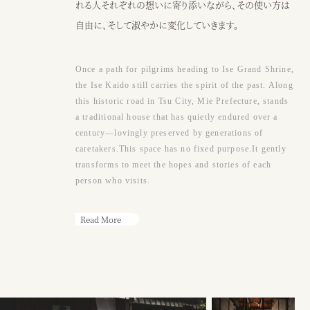
●アクセス
れる人それぞれの想いに寄り添いながら、その使い方は
JR阿漕駅から徒歩15分、三交バスエンマ堂前から徒歩3分、津駅から車
自由に、そして淑やかに変化していきます。
10分
Google map
Once a path for pilgrims heading to Ise Grand Shrine,
●営業時間
the Ise Kaido still carries the spirit of the past. Along
（カフェ）月〜土・祝日 ： 9：00〜17：00
this historic road in Tsu City, Mie Prefecture, stands
※日曜または17時以降、ウェディング貸切
a traditional house that has quietly endured over a
century—lovingly preserved by generations of
caretakers.This space has no fixed purpose.It gently
カフェ
ウェディング
transforms to meet the hopes and stories of each
person who visits.
Read More