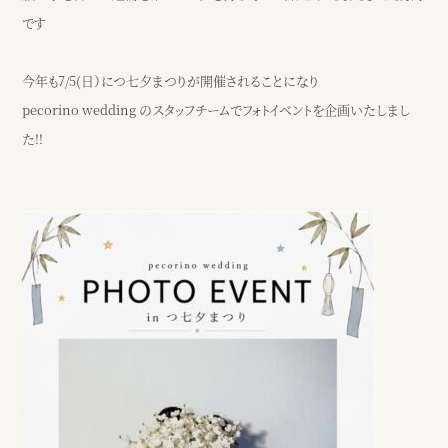
●アクセス
です
JR阿漕駅から徒歩15分、三交バスエンマ堂前から徒歩3分、津駅から車
10分
Google map
今年も7/5(日）につ七夕まつりが開催されることになり
pecorino wedding のスタッフチームでフォトイベントを企画いたしまし
●営業時間
た!!
（カフェ）月〜土・祝日 ： 9：00〜17：00
※日曜または17時以降、ウェディング貸切
カフェ
ウェディング