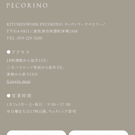
KITCHENWORK PECORINO｜キッチンワークペコリーノ
T〒514-0811三重県津市阿漕町津興2448
TEL :059-229-5200
●アクセス
JR阿漕駅から徒歩15分、
三交バスエンマ堂前から徒歩3分、
津駅から車で10分
Google map
●営業時間
（カフェ）月〜土・祝日 ： 9：00〜17：00
※日曜または17時以降、ウェディング貸切