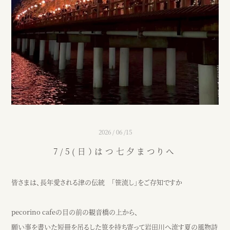
インスピレーション
ブログ
ウェディング
ニュース
カフェ
アクセス
ウェディング予約
カフェ予約
2026 / 06 /15
7/5(日）はつ七夕まつりへ
059-229-5200
080-2014-6824
カフェ
ウェディング
皆さまは、長年愛される津の伝統 「笹流し」をご存知ですか
〒514-0811
pecorino cafeの目の前の観音橋の上から、
三重県津市阿漕町津興2448
願い事を書いた短冊を吊るした笹を持ち寄って岩田川へ流す夏の風物詩