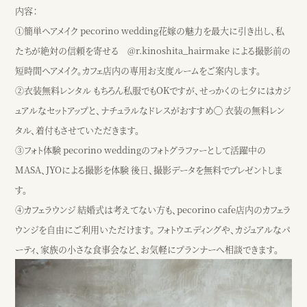
内容：
①簡単ヘアメイク pecorino wedding花嫁の魅力を最大に引き出し、私
たちが絶対の信頼を寄せる @r.kinoshita_hairmake による撮影前の
短時間ヘアメイク。カフェ店内の専用お支度ルームをご案内します。
②衣装無料レンタル もちろん私服でもOKですが、せっかくの七夕にはカジ
ュアルなセットアップと、ナチュラルなドレスがおすすめ◯ 衣装の無料レン
タル、着付もさせていただきます。
③フォト体験 pecorino weddingのフォトグラファーとして活躍中の
MASA、JYOによる撮影を体験 後日、撮影データを無料でプレゼントしま
す。
④カフェラウンジ 結婚式は考えてない方も、pecorino cafe店内のカフェラ
ウンジを自由にご利用いただけます。 フォトウエディングや、カジュアルなパ
ーティ、家族の小さな食事会など、お気軽にプランナーへ相談できます。